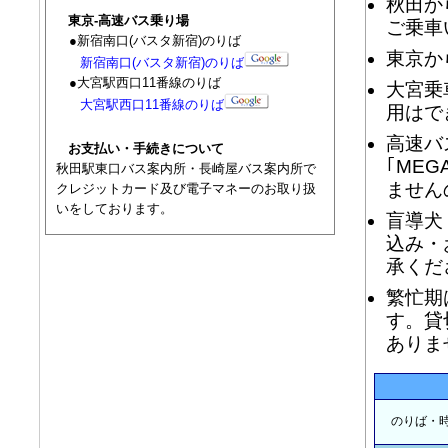
秋田か
東京-高速バス乗り場
ご乗車
●新宿南口(バスタ新宿)のりば
東京か
新宿南口(バスタ新宿)のりば
●大宮駅西口11番線のりば
大宮乗
大宮駅西口11番線のりば
用はで
高速バ
お支払い・手続きについて
｢ME
秋田駅東口バス案内所・長崎屋バス案内所で
ません
クレジットカード及び電子マネーのお取り扱
いをしております。
盲導犬
込み・
承くだ
繁忙期
す。貸
ありま
のりば・